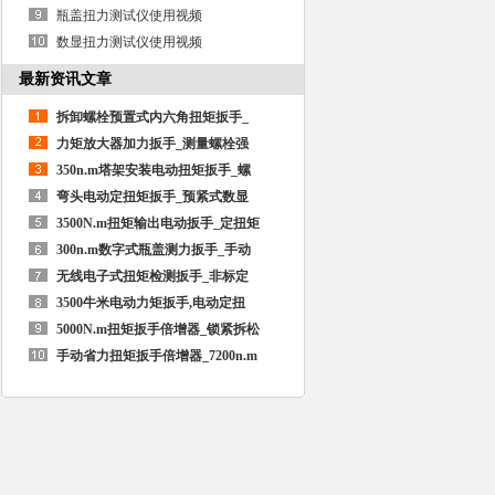
瓶盖扭力测试仪使用视频
数显扭力测试仪使用视频
最新资讯文章
拆卸螺栓预置式内六角扭矩扳手_
力矩放大器加力扳手_测量螺栓强
350n.m塔架安装电动扭矩扳手_螺
弯头电动定扭矩扳手_预紧式数显
3500N.m扭矩输出电动扳手_定扭矩
300n.m数字式瓶盖测力扳手_手动
无线电子式扭矩检测扳手_非标定
3500牛米电动力矩扳手,电动定扭
5000N.m扭矩扳手倍增器_锁紧拆松
手动省力扭矩扳手倍增器_7200n.m