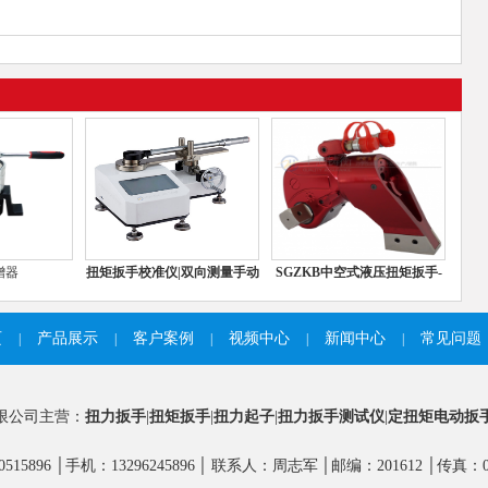
增器
扭矩扳手校准仪|双向测量手动
SGZKB中空式液压扭矩扳手-
扳
拆卸钢
页
产品展示
客户案例
视频中心
新闻中心
常见问题
|
|
|
|
|
限公司主营：
扭力扳手
|
扭矩扳手
|
扭力起子
|
扭力扳手测试仪
|
定扭矩电动扳
0515896 │手机：13296245896 │ 联系人：周志军 │邮编：201612 │传真：021