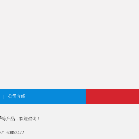
公司介绍
|
手
等
产品
，欢迎咨询！
-60853472