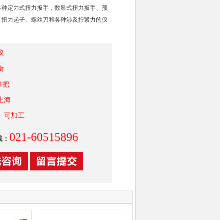
各种定力式扭力扳手，数显式扭力扳手、预
、扭力起子、螺丝刀和各种涉及拧紧力的仪
议
衡
1把
上海
 可加工
021-60515896
线：