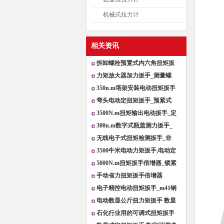
机械式拉力计
相关资讯
拆卸螺栓预置式内六角扭矩扳
手_
力矩放大器加力扳手_测量螺
栓强
350n.m塔架安装电动扭矩扳手
_螺
弯头电动定扭矩扳手_预紧式
数显
3500N.m扭矩输出电动扳手_定
扭矩
300n.m数字式瓶盖测力扳手_
手动
无线电子式扭矩检测扳手_非
标定
3500牛米电动力矩扳手,电动定
扭
5000N.m扭矩扳手倍增器_锁紧
拆松
手动省力扭矩扳手倍增器
_7200n.m
电子精控电动扭矩扳手_m41钢
结构
电动数显公斤扭力矩扳手 数显
式
石化行业用的可调式扭矩扳手