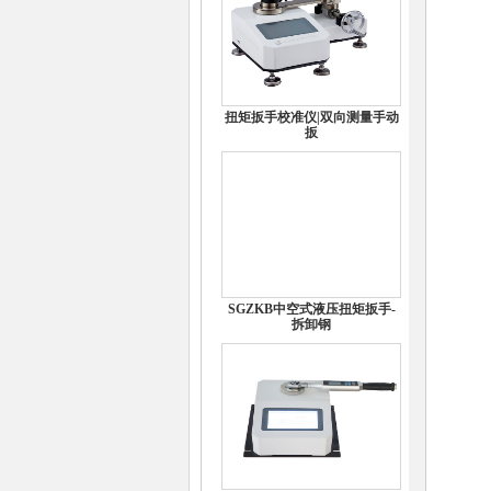
扭矩扳手校准仪|双向测量手动
扳
SGZKB中空式液压扭矩扳手-
拆卸钢