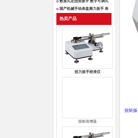
40-5
数显式定扭矩扳手 数字可调式
扭
国产机械手动表盘测力扳手 表
盘
热卖产品
扭力扳手校准仪
扭矩扳
扭矩倍增器