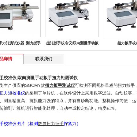
手力矩测试仪器_测力扳手
扭矩扳手校准仪|双向测量手动扳
扭力扳手校
品详情
联系我们
手
校准仪|双向测量手动扳手扭力矩测试仪
衡生产供应的SGCMY款
扭力扳手
测试仪
可检测不同规格量程的扭力扳手
扭力矩校准仪
的采用了单片机，在软件设计上采用数字滤波、自动校零、
、测量精度高、抗扰能力强的特点，并有自诊断功能。整机操作简便，运行。
传输到计算机进行智能化处理，自动生成检定结论，精度±1%。
手校准仪图片（检测
数显扭力扳手
拧紧力）