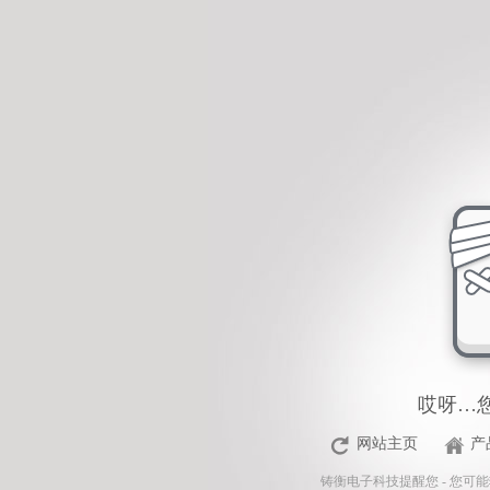
<%Response.Status="404 Moved Permanently"%>
哎呀…
网站主页
产
铸衡电子科技
提醒您 - 您