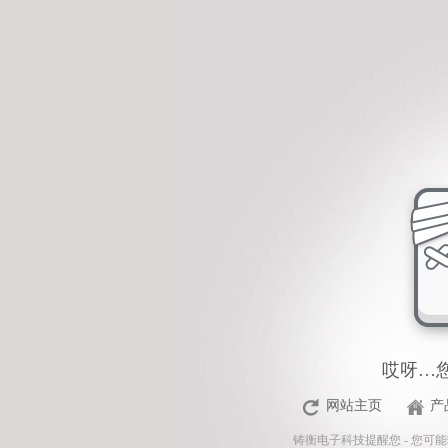
<%Response.Status="404 Moved Permanently"%>
哎呀…
网站主页
产
铸衡电子科技
提醒您 - 您