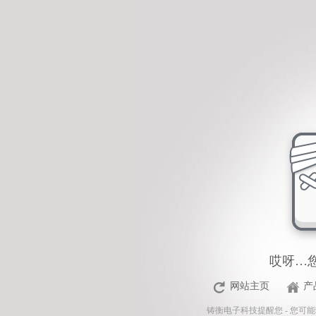
<%Response.Status="404 Moved Permanently"%>
哎呀…
网站主页
产
铸衡电子科技
提醒您 - 您