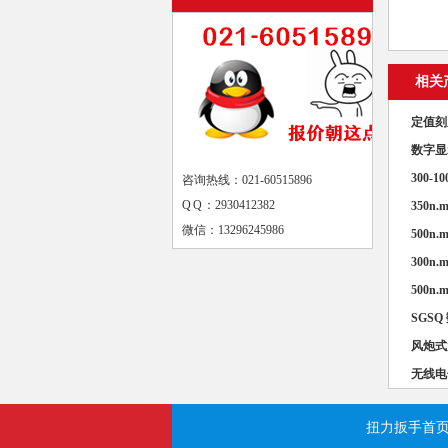
相关
定值刻
数字显
300-
咨询热线：021-60515896
Q Q ：2930412382
350
微信：13296245986
500
300
500
SGS
风炮式
无线电
扭力扳手首