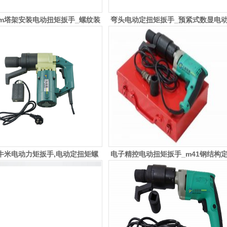
n.m塔架安装电动扭矩扳手_螺纹装
弯头电动定扭矩扳手_预紧式数显电
定扭矩电动扳手_钢结构电动
扭矩扳手_紧固螺钉电动扭力矩
0牛米电动力矩扳手,电动定扭矩螺
电子精控电动扭矩扳手_m41钢结构