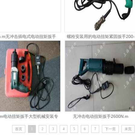
拧紧扳手,预紧螺钉高转速电
扭矩型电动扳手_定扭力直柄电
0n.m无冲击插电式电动扭矩扳手
螺栓安装用的电动扭矩紧固扳手200-
1600n.m
n.m电动扭矩扳手大型机械安装专
无冲击电动扭矩扳手2600N.m
首页
1
2
3
4
5
6
7
下一页
末页