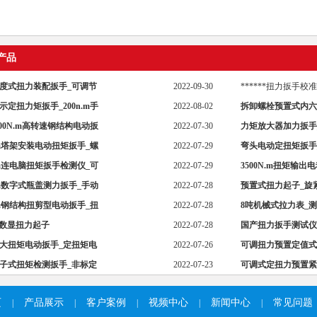
产品
度式扭力装配扳手_可调节
2022-09-30
******扭力扳手校
示定扭力矩扳手_200n.m手
2022-08-02
拆卸螺栓预置式内六
用
1000N.m高转速钢结构电动扳
2022-07-30
力矩放大器加力扳手
n.m塔架安装电动扭矩扳手_螺
2022-07-29
弯头电动定扭矩扳手
n.m连电脑扭矩扳手检测仪_可
2022-07-29
3500N.m扭矩输出
n.m数字式瓶盖测力扳手_手动
2022-07-28
预置式扭力起子_旋
n.m钢结构扭剪型电动扳手_扭
2022-07-28
8吨机械式拉力表_
Q 数显扭力起子
2022-07-28
国产扭力扳手测试仪
大扭矩电动扳手_定扭矩电
2022-07-26
可调扭力预置定值式
子式扭矩检测扳手_非标定
2022-07-23
可调式定扭力预置紧
页
产品展示
客户案例
视频中心
新闻中心
常见问题
|
|
|
|
|