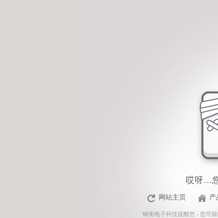
<%Response.Status="404 Moved Permanently"%>
哎呀…
网站主页
产
铸衡电子科技
提醒您 - 您