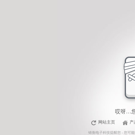
<%Response.Status="404 Moved Permanently"%>
哎呀…
网站主页
产
铸衡电子科技
提醒您 - 您