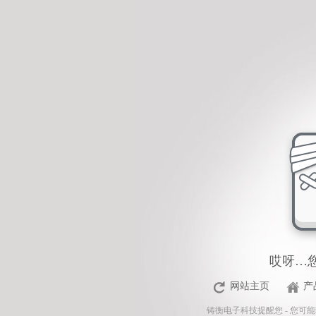
<%Response.Status="404 Moved Permanently"%>
哎呀…
网站主页
产
铸衡电子科技
提醒您 - 您