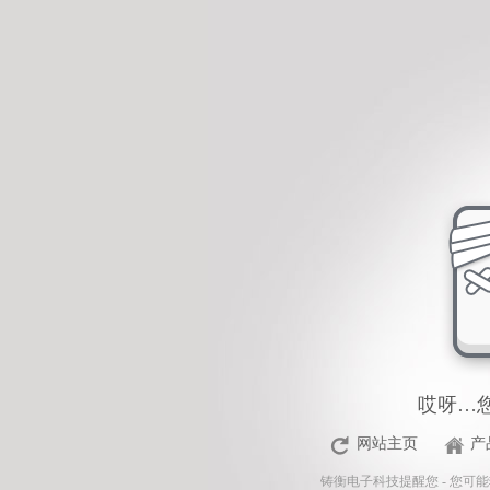
<%Response.Status="404 Moved Permanently"%>
哎呀…
网站主页
产
铸衡电子科技
提醒您 - 您