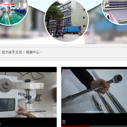
：
扭力扳手主页
>
视频中心
>