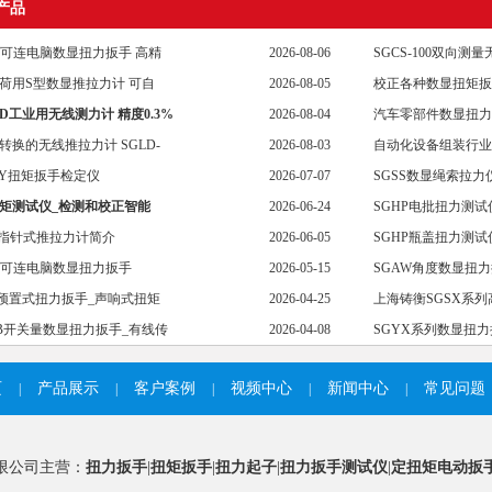
产品
ST可连电脑数显扭力扳手 高精
2026-08-06
SGCS-100双向测
荷用S型数显推拉力计 可自
2026-08-05
校正各种数显扭矩扳
LD工业用无线测力计 精度0.3%
2026-08-04
汽车零部件数显扭力
转换的无线推拉力计 SGLD-
2026-08-03
自动化设备组装行业
MY扭矩扳手检定仪
2026-07-07
SGSS数显绳索拉
矩测试仪_检测和校正智能
2026-06-24
SGHP电批扭力测试
K指针式推拉力计简介
2026-06-05
SGHP瓶盖扭力测试
ST可连电脑数显扭力扳手
2026-05-15
SGAW角度数显扭
C预置式扭力扳手_声响式扭矩
2026-04-25
上海铸衡SGSX系
ZB开关量数显扭力扳手_有线传
2026-04-08
SGYX系列数显扭
页
产品展示
客户案例
视频中心
新闻中心
常见问题
|
|
|
|
|
限公司主营：
扭力扳手
|
扭矩扳手
|
扭力起子
|
扭力扳手测试仪
|
定扭矩电动扳