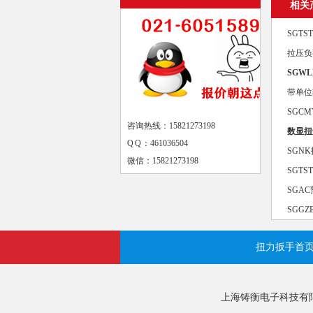
相关
SGT
拉压负
SGW
带单位
SGC
咨询热线：15821273198
数显扭
Q Q ：461036504
SGN
微信：15821273198
SGT
SGA
SGG
扭力扳手首
上海铸衡电子科技有