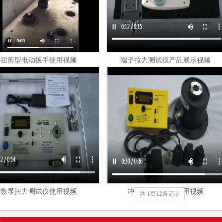
扭剪型电动扳手使用视频
端子拉力测试仪产品展示视频
数显扭力测试仪使用视频
冲击扭矩测试仪使用视频
共
1
页
12
条记录