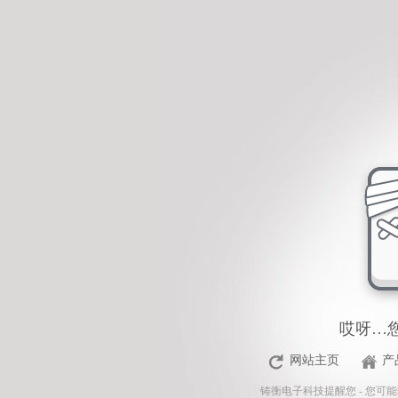
<%Response.Status="404 Moved Permanently"%>
哎呀…
网站主页
产
铸衡电子科技
提醒您 - 您