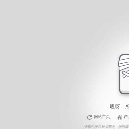
<%Response.Status="404 Moved Permanently"%>
哎呀…
网站主页
产
铸衡电子科技
提醒您 - 您