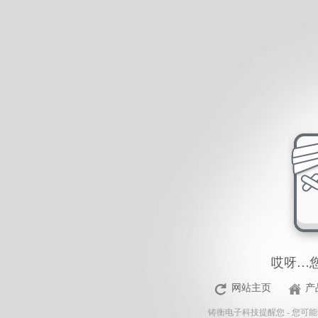
<%Response.Status="404 Moved Permanently"%>
哎呀…
网站主页
产
铸衡电子科技
提醒您 - 您