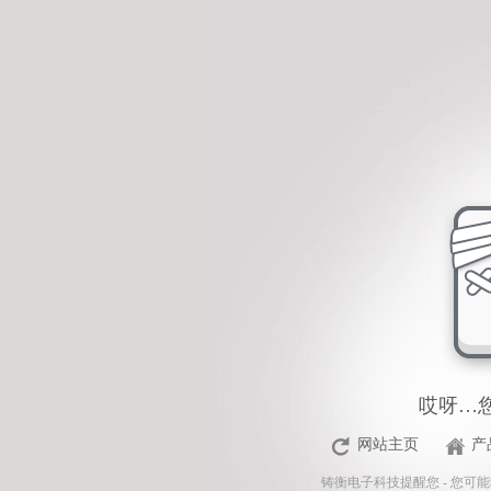
<%Response.Status="404 Moved Permanently"%>
哎呀…
网站主页
产
铸衡电子科技
提醒您 - 您