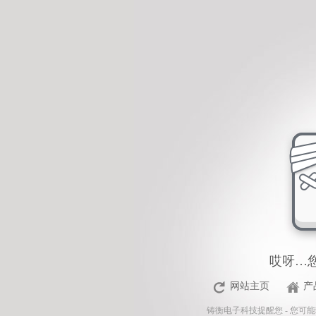
<%Response.Status="404 Moved Permanently"%>
哎呀…
网站主页
产
铸衡电子科技
提醒您 - 您