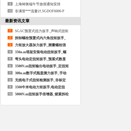
上海铸衡端午节放假通知安排
非满管***流量计,SGDOF6000-P
最新资讯文章
SGAC预置式扭力扳手_声响式扭矩
拆卸螺栓预置式内六角扭矩扳手_
力矩放大器加力扳手_测量螺栓强
350n.m塔架安装电动扭矩扳手_螺
弯头电动定扭矩扳手_预紧式数显
3500N.m扭矩输出电动扳手_定扭矩
300n.m数字式瓶盖测力扳手_手动
无线电子式扭矩检测扳手_非标定
3500牛米电动力矩扳手,电动定扭
5000N.m扭矩扳手倍增器_锁紧拆松