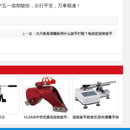
户五一假期愉快，出行平安，万事顺遂！
上一篇：
大六角高强螺栓用什么扳手打呢？电动定扭矩扳手
增器
SGZKB中空式液压扭矩扳手-
扭矩扳手校准仪|双向测量手动
拆卸钢
扳